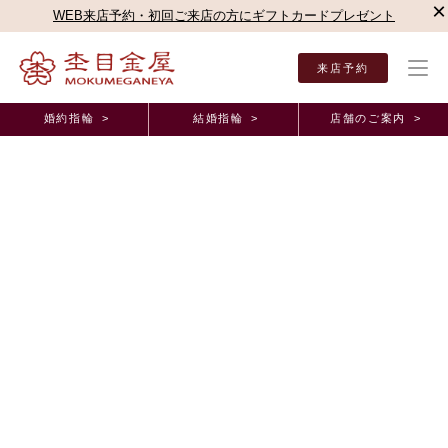
×
WEB来店予約・初回ご来店の方にギフトカードプレゼント
来店予約
婚約指輪 >
結婚指輪 >
店舗のご案内 >
結婚指輪・婚約指輪TOP
店舗のご案内（直営店）
新宿本店
杢目金屋 新宿本店ブロ
杢目金屋の商品のご紹介
自然がお好みなお二人が作る世界に一つだけのご結
婚指輪のご紹介