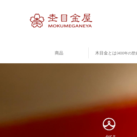
商品
木目金とは
(400年の歴