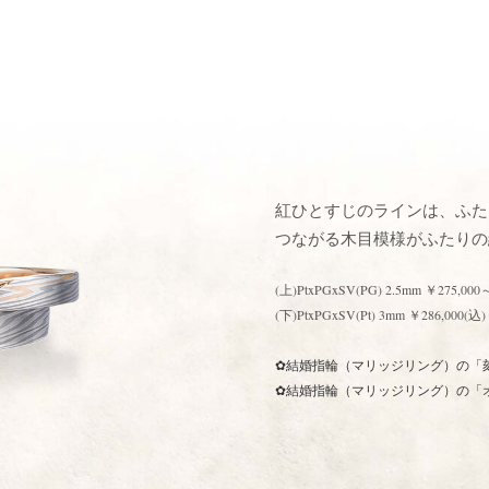
紅ひとすじのラインは、ふた
つながる木目模様がふたりの
(上)PtxPGxSV(PG) 2.5mm ￥27
(下)PtxPGxSV(Pt) 3mm ￥286,000(込)
✿結婚指輪（マリッジリング）の「
✿結婚指輪（マリッジリング）の「