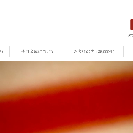
結
杢目金屋について
お客様の声
史)
（35,000件）