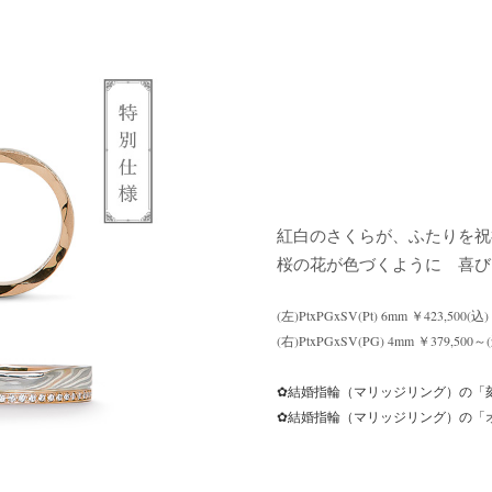
紅白のさくらが、ふたりを
桜の花が色づくように 喜び
(左)PtxPGxSV(Pt) 6mm ￥423,500(込)
(右)PtxPGxSV(PG) 4mm ￥379,
✿結婚指輪（マリッジリング）の「
✿結婚指輪（マリッジリング）の「