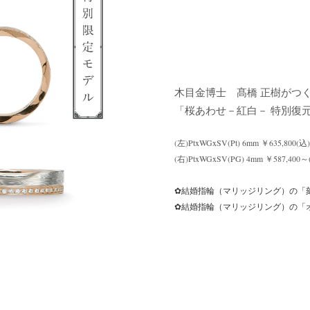
木目金博士 髙橋 正樹がつ
「桜あわせ－紅白－ 特別復元
(左)PtxWGxSV(Pt) 6mm ￥635,800(込)
(右)PtxWGxSV(PG) 4mm ￥587,
✿結婚指輪（マリッジリング）の「
✿結婚指輪（マリッジリング）の「