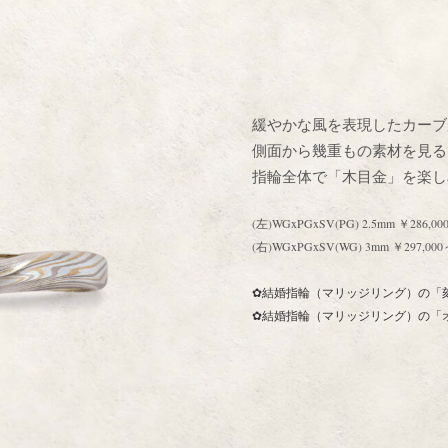
緩やかな風を表現したカーブ
側面から幾重もの素材を見る
指輪全体で「木目金」を楽し
(左)WGxPGxSV(PG) 2.5mm ￥2
(右)WGxPGxSV(WG) 3mm ￥297
✿結婚指輪（マリッジリング）の「
✿結婚指輪（マリッジリング）の「