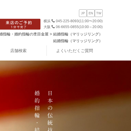
JP
EN
TW
横浜
045-225-8093
(11:00〜20:00)
大阪
06-6655-0855
(10:00～20:00)
婚指輪・婚約指輪の杢目金屋
>
結婚指輪（マリッジリング）
結婚指輪（マリッジリング）
店舗検索
よくいただくご質問