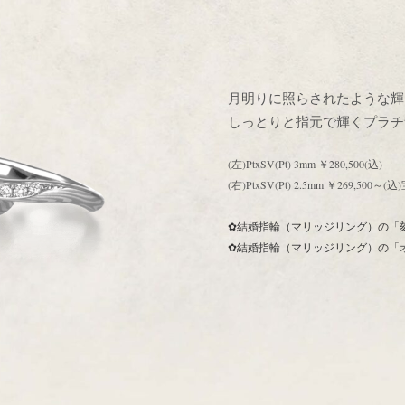
月明りに照らされたような輝
しっとりと指元で輝くプラチ
(左)PtxSV(Pt) 3mm ￥280,500(込)
(右)PtxSV(Pt) 2.5mm ￥269,500～
✿結婚指輪（マリッジリング）の「
✿結婚指輪（マリッジリング）の「