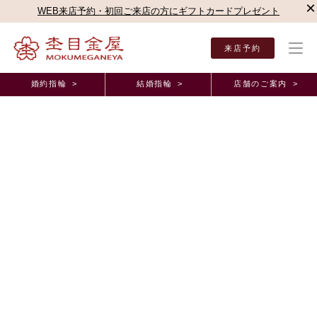
×
WEB来店予約・初回ご来店の方にギフトカードプレゼント
来店予約
婚約指輪 >
結婚指輪 >
店舗のご案内 >
結婚指輪・婚約指輪TOP
結婚指輪（マリッジリング）
紅ひとすじ
結婚指輪「紅ひとすじ」
4.
1029 レビュー
9
s
t
a
r
r
a
t
i
n
g