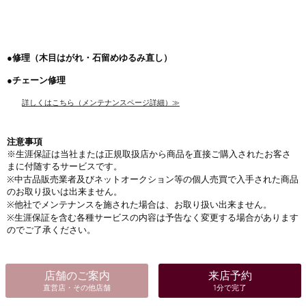
※一部有料の場合がございます。
※特殊加工（エタニティ等）や特別なデザインは、サイズ直しが承れない場合がござい
ます。詳しくは店舗にお問い合わせ下さい。
●修理（木目はがれ・石留めゆるみ直し）
●チェーン修理
詳しくはこちら（メンテナンスページ詳細）≫
注意事項
※生涯保証は当社または正規取扱店から商品を直接ご購入されたお客さ
まに付随するサービスです。
※中古品販売業者及びネットオークション等の個人売買で入手された商品
のお取り扱いは出来ません。
※他社でメンテナンスを施された場合は、お取り扱い出来ません。
※生涯保証を含む各種サービスの内容は予告なく変更する場合があります
のでご了承ください。
店舗のご案内
来店予約
直営店・その他店舗
1分で完了