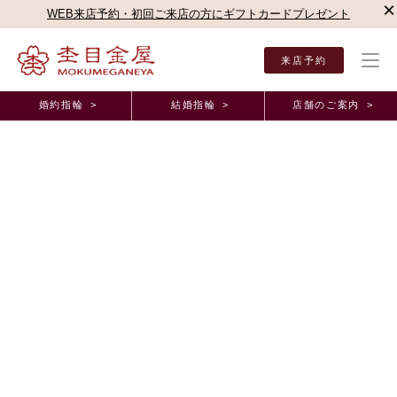
×
WEB来店予約・初回ご来店の方にギフトカードプレゼント
来店予約
婚約指輪 >
結婚指輪 >
店舗のご案内 >
結婚指輪・婚約指輪TOP
杢目金屋について
日本製の結婚指輪・婚約指輪
日本製の結婚指輪・婚約指輪
日本製
自社工房による
のものづくり
おふたりの結婚指輪（エンゲージリング）・婚約指輪（マリッジリン
グ）はご注文をうけてから東京・表参道の自社工房で制作される
日本製
（Made in JAPAN）です。
おふたりの出会いから結婚までの道のり、そしてこれから共に歩む未来
への希望、それらの想いを「カタチ」にするお手伝いをするのが私たち
の仕事です。