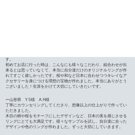
ー千葉県 N.I様
無理な要望でも、嫌な顔ひとつせずとても丁寧に対応して頂きまし
た。
完成された品は、予想以上に美しく感動しました。2人の最高の記念の
日になるでしょう。
ー三重県S.K様M.D様
SNSや口コミで見るよりも、すごく素敵なリングが出来てうれしいで
す。
初めてお店に行った時は、こんなにも様々なこだわり、組合わせが出
来るとは思っていなくて、本当に自分達だけのオリジナルリングが作
れてすごく嬉しかったです。桜や和など日本に合わせつつキレイなア
クセサリーを身につける理想の宝物が作れました。本当にありがとう
ございました！生涯をかけて大切にしていきたいです。
ー山形県 Y.S様 A.H様
丁寧にカウンセリングしてくださり、想像以上の仕上がりで作ってい
ただきました。
木目の柄や桜をモチーフにしたデザインなど、日本の美を感じさせる
リングにとても大満足です。様々なサンプルを試し、自分達に合った
デザインや色のリングが作れました。ずっと大切にしていきます。