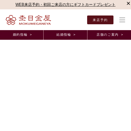
×
WEB来店予約・初回ご来店の方にギフトカードプレゼント
来店予約
婚約指輪 >
結婚指輪 >
店舗のご案内 >
結婚指輪・婚約指輪TOP
店舗のご案内（直営店）
新宿本店
杢目金屋 新宿本店ブロ
杢目金屋 新宿本店ブログ
"紅ひとすじ"のご紹介！
2021年12月17日 11:00
こんにちは
杢目金屋 新宿本店の福本でございます！
さて本日は、特別なデザイン”紅ひとすじ”のご紹介をいたします！
杢目金屋は数種類の金属を織り重ねて木目模様のリングをお作りしてお
ります。
紅ひとすじはホワイトゴールドとシルバーの中にピンクゴールドを1本だ