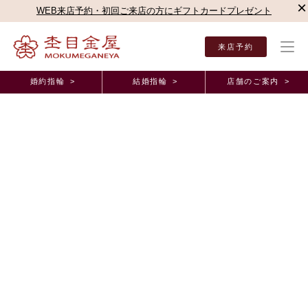
×
WEB来店予約・初回ご来店の方にギフトカードプレゼント
来店予約
婚約指輪 >
結婚指輪 >
店舗のご案内 >
結婚指輪・婚約指輪TOP
店舗のご案内（直営店）
新宿本店
杢目金屋 新宿本店ブロ
杢目金屋 新宿本店ブログ
ご結婚指輪の人気デザインランキングのご紹介です♪
2022年5月13日 11:00
こんにちは！杢目金屋 表参道本店の平岩でございます！
近頃は雨が降っても極端に寒くなることが少なくなりましたね
その分少しずつ気温も上がってきますので、皆様水分補給をこまめに行
って
体調にお気をつけてお過ごしくださいませ
さて、本日は杢目金屋のご結婚指輪人気デザインランキングをご紹介い
たします！