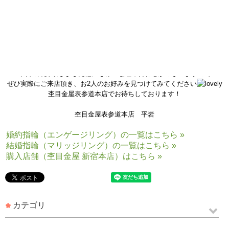
杢目金屋はオーダーメイドで職人がひとつひとつ手作りしておりますの
で
木目のお色味・幅・デザインなどなど
お2人のお好みをしっかりとカタチ
にする事ができ、
他の方と模様が全く被らない
一点物
になります！
本日ご紹介致しました他にも様々な組み合わせがございますので
ぜひ実際にご来店頂き、お2人のお好みを見つけてみてください
杢目金屋表参道本店でお待ちしております！
杢目金屋表参道本店 平岩
婚約指輪（エンゲージリング）の一覧はこちら »
結婚指輪（マリッジリング）の一覧はこちら »
購入店舗（杢目金屋 新宿本店）はこちら »
カテゴリ