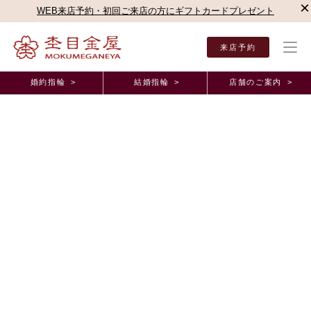
×
WEB来店予約・初回ご来店の方にギフトカードプレゼント
来店予約
婚約指輪 >
結婚指輪 >
店舗のご案内 >
結婚指輪・婚約指輪TOP
店舗のご案内（直営店）
新宿本店
杢目金屋 新宿本店ブロ
杢目金屋 新宿本店ブログ
桜一輪のご紹介✿
2021年9月10日 11:00
こんにちは！
杢目金屋丸井吉祥寺店の上田でございます
涼しい気候が続いておりましたが、また暑い気温になってまいりました
ね。。。
気温差が激しくなっておりますのでご体調崩されないようお気を付けく
ださいませ
本日は、杢目金屋ならではのデザインのご婚約指輪
桜一輪
をご紹介いたします