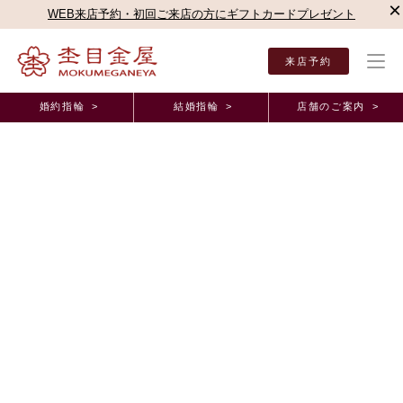
×
WEB来店予約・初回ご来店の方にギフトカードプレゼント
来店予約
婚約指輪 >
結婚指輪 >
店舗のご案内 >
結婚指輪・婚約指輪TOP
店舗のご案内（直営店）
新宿本店
杢目金屋 新宿本店ブロ
杢目金屋 新宿本店ブログ
✿マリッジリングのご紹介✿
2021年6月11日 11:00
こんにちは。
杢目金屋 表参道本店の森でございます。
紫陽花の柔らかい色合いを感じられる時期になってまいりましたね
恋風
さて今回はマリッジリングの中でも特に人気の
のご紹介をさせて頂
きます