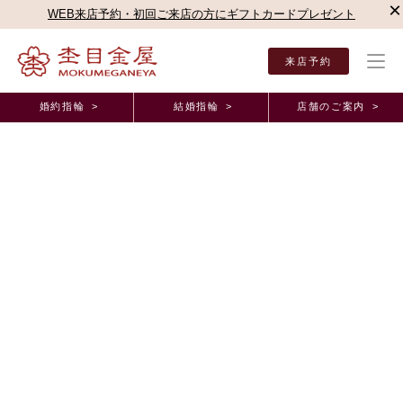
×
WEB来店予約・初回ご来店の方にギフトカードプレゼント
来店予約
婚約指輪 >
結婚指輪 >
店舗のご案内 >
結婚指輪・婚約指輪TOP
店舗のご案内（直営店）
新宿本店
杢目金屋 新宿本店ブロ
杢目金屋 新宿本店ブログ
✿杢目金屋ならではの結婚指輪の刻印のご紹介✿
2022年5月 6日 11:00
こんにちは
杢目金屋 丸井吉祥寺店の鯉渕でございます
ゴールデンウィークが終わり、気温もだんだん暖かくなってまいりまし
たね
皆様は今年のゴールデンウィークはどのように過ごされましたか
本日は杢目金屋ならではの
結婚指輪
の
刻印
のご紹介をいたします