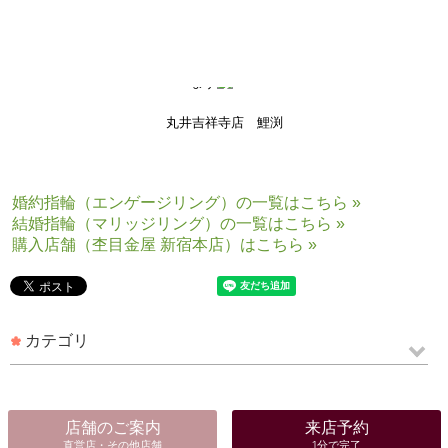
特に土日やゴールデンウイークはお席が混みやすくなっております。
ご来店の際は事前にご連絡いただけますとスムーズにご案内させていた
だけます
皆様からのご来店・ご連絡をコンシェルジュ一同心よりお待ちしており
ます
丸井吉祥寺店 鯉渕
婚約指輪（エンゲージリング）の一覧はこちら »
結婚指輪（マリッジリング）の一覧はこちら »
購入店舗（杢目金屋 新宿本店）はこちら »
カテゴリ
店舗のご案内
来店予約
直営店・その他店舗
1分で完了