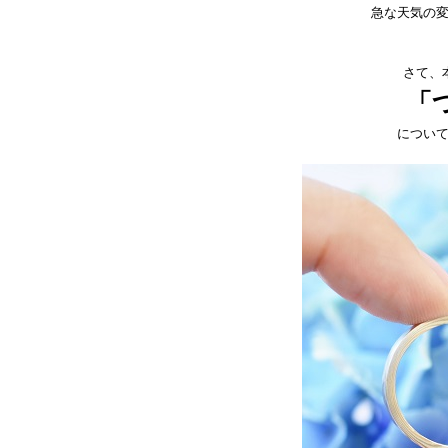
急な天気の
さて、
「
につい