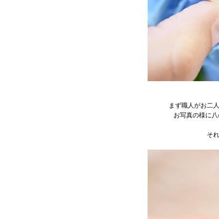
まず職人がお二
お写真の様に八
そ