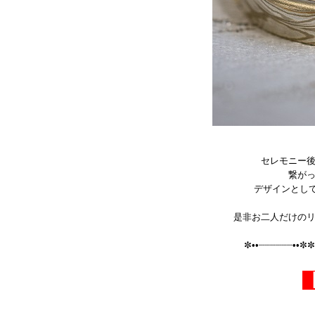
セレモニー
繋が
デザインとし
是非お二人だけの
✼••┈┈┈┈┈┈••✼✼