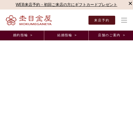
×
WEB来店予約・初回ご来店の方にギフトカードプレゼント
来店予約
婚約指輪 >
結婚指輪 >
店舗のご案内 >
結婚指輪・婚約指輪TOP
店舗のご案内（直営店）
新宿本店
杢目金屋 新宿本店ブロ
杢目金屋 新宿本店ブログ
上品なエンゲージリング...＊
2018年7月13日 11:00
こんにちは！7月より千葉店から表参道本店に
異動して参りました寺山と申します
どうぞ宜しくお願い致します
本日は、私オススメのエンゲージリングを
ご紹介致します