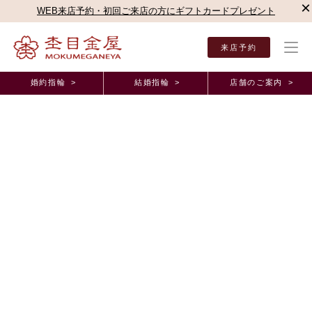
×
WEB来店予約・初回ご来店の方にギフトカードプレゼント
来店予約
婚約指輪 >
結婚指輪 >
店舗のご案内 >
結婚指輪・婚約指輪TOP
店舗のご案内（直営店）
新宿本店
杢目金屋 新宿本店ブロ
杢目金屋 新宿本店ブログ
桜一輪のご紹介です！
2022年7月 8日 11:00
こんにちは！新宿本店の山井でございます。
夏の日差しが強い日が続きますが、
熱中症対策をしっかりして、夏を楽しみましょう！！
皆様、お身体お気をつけてお過ごし下さいませ
さて、今回は杢目金屋の代表的な
ご婚約指輪
のご紹介です。
桜一輪
でございます！