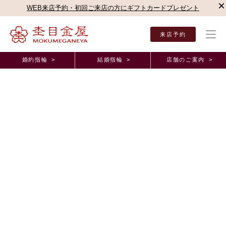
×
WEB来店予約・初回ご来店の方にギフトカードプレゼント
来店予約
婚約指輪 >
結婚指輪 >
店舗のご案内 >
結婚指輪・婚約指輪TOP
店舗のご案内（直営店）
名古屋駅前店
杢目金屋 名古屋駅
杢目金屋の商品のご紹介
つながるカタチでお作りする唯一無二のご結婚指輪