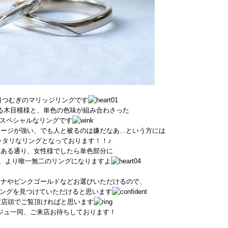
目つむぎのマリッジリングです
る木目模様と、単色の色味が組み合わさった
スペシャルなリングです
ージが強い、でも人と被るのは嫌だなあ...という方には
ッタリなリングとなっております！！♪
もある通り、女性様でしたら単色部分に
、より唯一無二のリングになりますよ
チナやピンクゴールドなどお選びいただけるので、
ングを見つけていただけると思います
度店頭でご覧頂ければと思います
ジュ一同、ご来店お待ちしております！