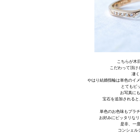
こちらが木
こだわって頂け
凄く
やはり結婚指輪は単色のイメ
とてもピ
お写真に
宝石を追加されると
単色のお色味もプラ
お好みにピッタリなリ
是非、一
コンシェル