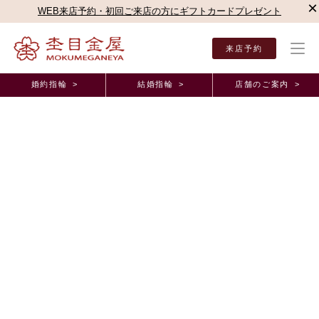
×
WEB来店予約・初回ご来店の方にギフトカードプレゼント
来店予約
婚約指輪 >
結婚指輪 >
店舗のご案内 >
結婚指輪・婚約指輪TOP
店舗のご案内（直営店）
名古屋駅前店
杢目金屋 名古屋駅
杢目金屋 名古屋駅前店ブログ
歴史の深い技術が込められた、唯一無二のご結婚指
輪