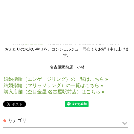
お受け取りの際には、
「同じ板から作られた、2人だけの特別な指輪を 身に付けられること
が とても幸せです❀」と、
とても嬉しいお言葉をくださいました。
大切な
ご結婚指輪
をお任せいただき、誠に光栄でございます。
おふたりの末永い幸せを、コンシェルジュ一同心よりお祈り申し上げま
す。
名古屋駅前店 小林
婚約指輪（エンゲージリング）の一覧はこちら »
結婚指輪（マリッジリング）の一覧はこちら »
購入店舗（杢目金屋 名古屋駅前店）はこちら »
カテゴリ