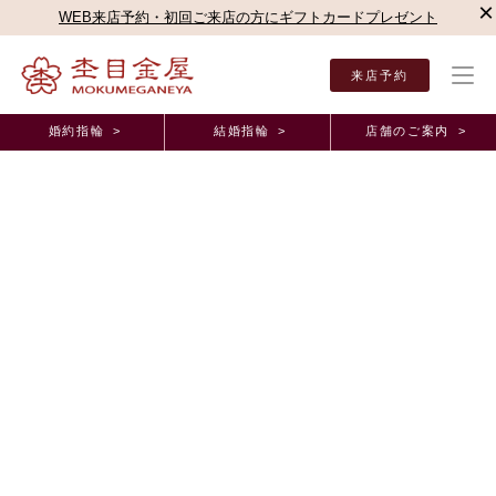
×
WEB来店予約・初回ご来店の方にギフトカードプレゼント
来店予約
婚約指輪 >
結婚指輪 >
店舗のご案内 >
結婚指輪・婚約指輪TOP
店舗のご案内（直営店）
名古屋駅前店
杢目金屋 名古屋駅
杢目金屋 名古屋駅前店ブログ
おふたりそれぞれのお指になじむ桜あわせのご結婚
指輪
2026年5月15日 11:00
春の陽気に名残を感じつつ、暦の上では立夏を迎えました。
皆様いかがお過ごしでしょうか。
本日は、わかちあうセレモニーをとても楽しみにご来店くださり、
お作りいただいたおふたりだけの特別な
ご結婚指輪
のご紹介です。
お選びいただいたデザインは【
桜あわせ
】