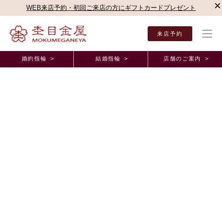
×
WEB来店予約・初回ご来店の方にギフトカードプレゼント
来店予約
婚約指輪 >
結婚指輪 >
店舗のご案内 >
結婚指輪・婚約指輪TOP
店舗のご案内（直営店）
名古屋駅前店
杢目金屋 名古屋駅
杢目金屋 名古屋駅前店ブログ
重ね付けにもこだわった桜満開のセットリング
2026年4月17日 11:00
こんにちは。
若草をゆらす春風が心地いい季節となりましたが、
皆様いかがお過ごしでいらっしゃいますか。
本日は桜のデザインに興味を惹かれてご来店くださった
おふたりの素敵な
セットリング
をご紹介いたします。
お選びいただいたのは、
ご婚約指輪
は「
桜一輪
」
ご結婚指輪
は「
桜あわせ
」のデザインでございます。