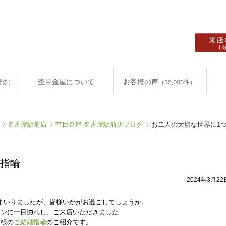
杢目金屋について
お客様の声
歴史）
（35,000件）
名古屋駅前店
杢目金屋 名古屋駅前店ブログ
お二人の大切な世界に1
婚指輪
2024年3月22日
まいりましたが、皆様いかがお過ごしでしょうか。
インに一目惚れし、ご来店いただきました
客様の
ご結婚指輪
のご紹介です。