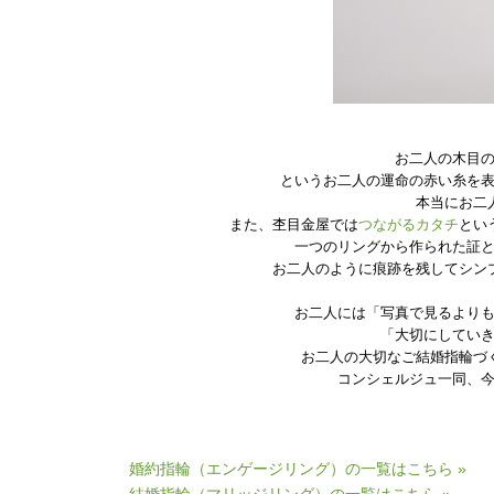
お二人の木目
というお二人の運命の赤い糸を
本当にお二
また、杢目金屋では
つながるカタチ
とい
一つのリングから作られた証
お二人のように痕跡を残してシン
お二人には「写真で見るより
「大切にしてい
お二人の大切なご結婚指輪づ
コンシェルジュ一同、
婚約指輪（エンゲージリング）の一覧はこちら »
結婚指輪（マリッジリング）の一覧はこちら »