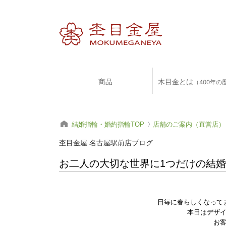
商品
木目金とは
（400年の
結婚指輪・婚約指輪TOP
店舗のご案内（直営店）
杢目金屋 名古屋駅前店ブログ
お二人の大切な世界に1つだけの結
日毎に春らしくなって
本日はデザ
お