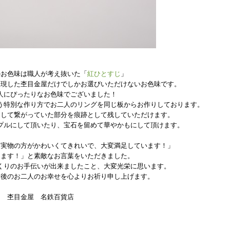
のお色味は職人が考え抜いた「
紅ひとすじ
」
表現した杢目金屋だけでしかお選びいただけないお色味です。
人にぴったりなお色味でございました！
う特別な作り方でお二人のリングを
同じ板からお作りしております。
として繋がっていた部分を痕跡として残していただけます。
プルにして頂いたり、
宝石を留めて華やかもにして頂けます。
も実物の方がかわいくてきれいで、大変満足しています！」
きます！」と素敵なお言葉をいただきました。
くりのお手伝いが出来ましたこと、大変光栄に思います。
今後のお二人のお幸せを心よりお祈り申し上げます。
杢目金屋 名鉄百貨店