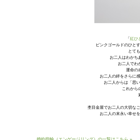
「
紅ひ
ピンクゴールドのひと
とて
お二人はわかち
お二人でわ
運命の
お二人の絆をさらに
お二人からは「思
これから
杢目金屋でお二人の大切な
お二人の末永い幸せ
婚約指輪（エンゲージリング）の一覧はこちら »