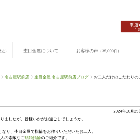
杢目金屋について
お客様の声
歴史）
（35,000件）
名古屋駅前店
杢目金屋 名古屋駅前店ブログ
お二人だけのこだわりの
2024年10月25日
なりましたが、皆様いかがお過ごしでしょうか。
となり、杢目金屋で指輪をお作りいただいたお二人。
二人の素敵なご
結婚指輪
のご紹介です。