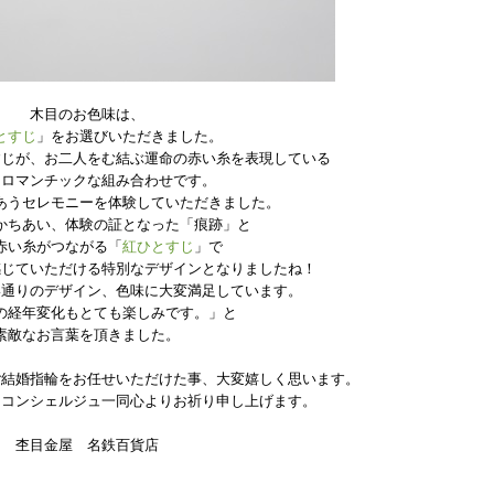
木目のお色味は、
とすじ
」をお選びいただきました。
すじが、お二人をむ結ぶ運命の赤い糸を表現している
もロマンチックな組み合わせです。
あうセレモニーを体験していただきました。
かちあい、体験の証となった「痕跡」と
赤い糸がつながる「
紅ひとすじ
」で
感じていただける特別なデザインとなりましたね！
い通りのデザイン、色味に大変満足しています。
の経年変化もとても楽しみです。」と
素敵なお言葉を頂きました。
ご結婚指輪をお任せいただけた事、大変嬉しく思います。
をコンシェルジュ一同心よりお祈り申し上げます。
杢目金屋 名鉄百貨店