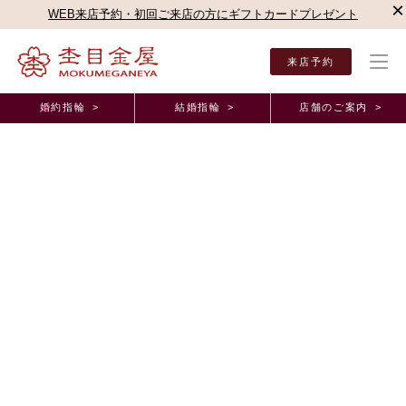
×
WEB来店予約・初回ご来店の方にギフトカードプレゼント
来店予約
婚約指輪 >
結婚指輪 >
店舗のご案内 >
結婚指輪・婚約指輪TOP
店舗のご案内（直営店）
名古屋駅前店
杢目金屋 名古屋駅
杢目金屋 名古屋駅前店ブログ
月桜のご紹介！！
2022年5月20日 11:00
こんにちは！
杢目金屋 名鉄百貨店の野木です
爽やかな5月の風が吹き、過ごしやすい季節になりましたね！
引き続きお身体にはお気を付けてお過ごしくださいませ
さて、本日は
月桜
のご紹介です！！