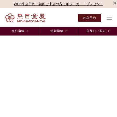
×
WEB来店予約・初回ご来店の方にギフトカードプレゼント
来店予約
婚約指輪 >
結婚指輪 >
店舗のご案内 >
結婚指輪・婚約指輪TOP
店舗のご案内（直営店）
名古屋駅前店
杢目金屋 名古屋駅
杢目金屋 名古屋駅前店ブログ
木目つむぎのリング♪
2020年8月21日 11:00
こんにちは。
杢目金屋の楠です
今週もまだまだ暑い日が続いていますね
水分補強をしっかりして、熱中症に気を付けたいですね！
さて、本日は、「木目つむぎ」についてご紹介させて頂きます