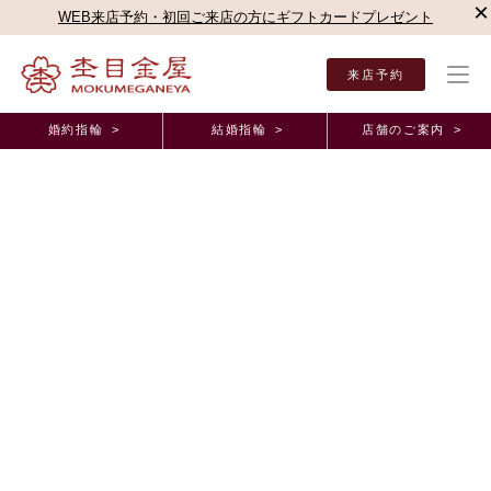
×
WEB来店予約・初回ご来店の方にギフトカードプレゼント
来店予約
婚約指輪 >
結婚指輪 >
店舗のご案内 >
結婚指輪・婚約指輪TOP
店舗のご案内（直営店）
名古屋駅前店
杢目金屋 名古屋駅
杢目金屋 名古屋駅前店ブログ
木目つむぎのご紹介！！
2022年4月29日 11:00
こんにちは！
杢目金屋 名鉄百貨店の野木でございます！
5月を目前に暖かい日が増えて参りました
明日からゴールデンウイークですね！！
皆様いかがお過ごしでしょうか？
さて本日は
木目つむぎ