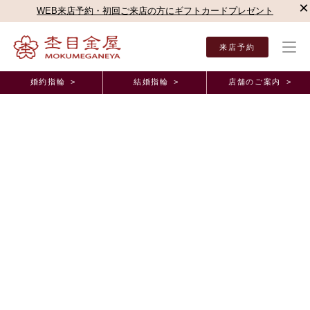
×
WEB来店予約・初回ご来店の方にギフトカードプレゼント
来店予約
婚約指輪 >
結婚指輪 >
店舗のご案内 >
結婚指輪・婚約指輪TOP
店舗のご案内（直営店）
名古屋駅前店
杢目金屋 名古屋駅
杢目金屋 名古屋駅前店ブログ
恋桜のご婚約指輪と桜あわせのご結婚指輪をお作り
いただきました。
2024年11月15日 11:00
冬の気配を感じる今日この頃、皆様いかがお過ごしでしょうか。
ゼクシィを見て木目の可愛さが印象に残り、杢目金屋にご来店いただい
たお二人。
杢目金屋でこだわりやお好みを、沢山詰め込んで指輪をお作りいただき
ました♪
本日は、そんなお二人の
ご婚約指輪
・
ご結婚指輪
のご紹介です。