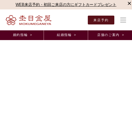
×
WEB来店予約・初回ご来店の方にギフトカードプレゼント
来店予約
婚約指輪 >
結婚指輪 >
店舗のご案内 >
結婚指輪・婚約指輪TOP
店舗のご案内（直営店）
名古屋駅前店
杢目金屋 名古屋駅
杢目金屋 名古屋駅前店ブログ
おふたりの好みを詰め込んだ木目金のご結婚指輪
2025年7月25日 11:00
こんにちは。
杢目金屋名鉄百貨店の池ヶ谷でございます。
夏の日盛りに木陰の恋しい季節になりましたが、
みなさまお元気にお過
ごしでいらっしゃいますか。
本日は
オーダーメイド
の指輪に魅力を感じてご来店下さった
お二人の素敵な
ご結婚指輪
をご紹介いたします。
お選びいただいたデザインは、「
木目合わせ
」と「
恋桜
」でございま