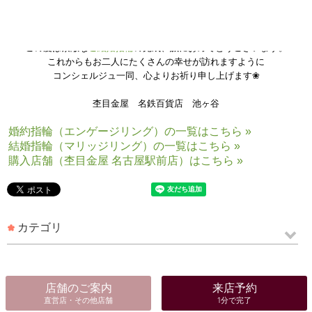
の変更等
何度でもご利用いただけますのでお気軽にお越しくださいませ。
この度は素敵な
ご結婚指輪
の完成、誠におめでとうございます。
これからもお二人に
たくさんの幸せが訪れますように
コンシェルジュ一同、
心よりお祈り申し上げます❀
杢目金屋 名鉄百貨店 池ヶ谷
婚約指輪（エンゲージリング）の一覧はこちら »
結婚指輪（マリッジリング）の一覧はこちら »
購入店舗（杢目金屋 名古屋駅前店）はこちら »
カテゴリ
店舗のご案内
来店予約
直営店・その他店舗
1分で完了