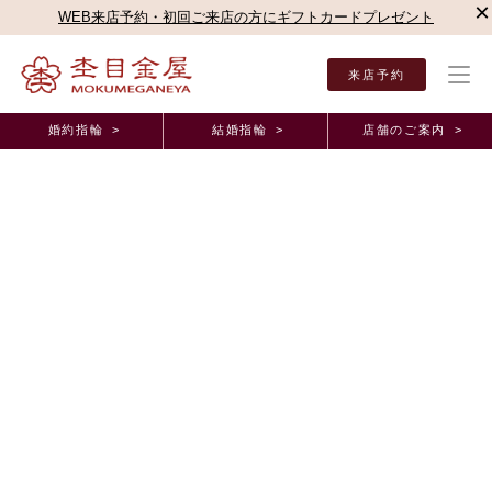
×
WEB来店予約・初回ご来店の方にギフトカードプレゼント
来店予約
婚約指輪 >
結婚指輪 >
店舗のご案内 >
結婚指輪・婚約指輪TOP
お客様の声
オーダーメイド事例
結婚指輪（マリッジリング
結婚指輪（マリッジリング)オーダーメイド事例
2人で楽しく、これからの人生を送っていきたいです
｜結婚指輪・新宿本店（東京都 T様&N様)
2026年7月 1日 11:00