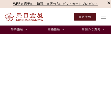
×
WEB来店予約・初回ご来店の方にギフトカードプレゼント
来店予約
婚約指輪 >
結婚指輪 >
店舗のご案内 >
結婚指輪・婚約指輪TOP
お客様の声
オーダーメイド事例
結婚指輪・つながるカタチ
結婚指輪・つながるカタチオーダーメイド事例
心より嬉しく感じております。｜結婚指輪・新宿本
店 (東京都T様＆I様)
2026年8月 4日 11:00