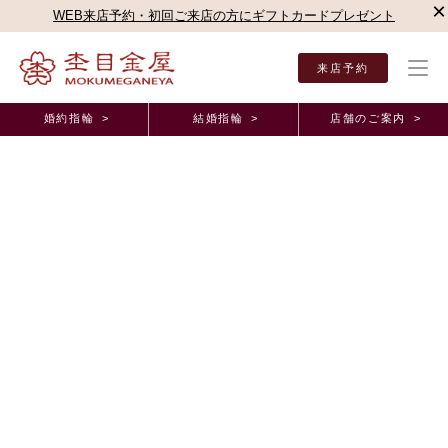
×
WEB来店予約・初回ご来店の方にギフトカードプレゼント
来店予約
婚約指輪 >
結婚指輪 >
店舗のご案内 >
結婚指輪・婚約指輪TOP
お客様の声
オーダーメイド事例
さくらダイヤモンドオーダ
さくらダイヤモンドオーダーメイド事例
完成がとってもきれい｜婚約指輪・結婚指輪・大宮
店（栃木県 K様&A様）
2026年7月30日 11:00