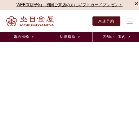
×
WEB来店予約・初回ご来店の方にギフトカードプレゼント
来店予約
婚約指輪 >
結婚指輪 >
店舗のご案内 >
結婚指輪・婚約指輪TOP
店舗のご案内（直営店）
梅田本店
梅田本店ブログ
恋風
オーダーメイド事例
恋風のやわらかな印象のデザインがとても好きで
す。 大阪府 N.K様 東京都 S.B様（お渡し担
当：長澤）
2025年6月28日 11:00