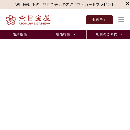
×
WEB来店予約・初回ご来店の方にギフトカードプレゼント
来店予約
婚約指輪 >
結婚指輪 >
店舗のご案内 >
結婚指輪・婚約指輪TOP
お客様の声
オーダーメイド事例
結婚指輪【木目金ストレー
結婚指輪【木目金ストレート】オーダーメイド事例
この指輪とともに、これからも二人で素敵な人生を
歩んでいきます！｜結婚指輪・銀座本店（東京都 K
様&Y様)
2026年6月30日 11:00