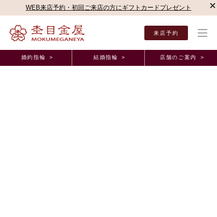
×
WEB来店予約・初回ご来店の方にギフトカードプレゼント
来店予約
婚約指輪 >
結婚指輪 >
店舗のご案内 >
結婚指輪・婚約指輪TOP
お客様の声
オーダーメイド事例
直営店（名古屋駅前店）オ
直営店（名古屋駅前店）オーダーメイド事例
ただ指輪を選ぶだけでない特別な経験ができまし
た。 愛知県 K.K様 M.M様
2026年2月 6日 11:00