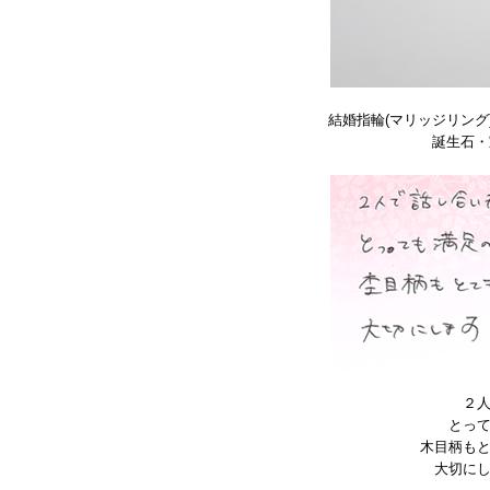
結婚指輪(マリッジリング
誕生石・
２
とっ
木目柄も
大切に