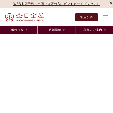
×
WEB来店予約・初回ご来店の方にギフトカードプレゼント
来店予約
婚約指輪 >
結婚指輪 >
店舗のご案内 >
結婚指輪・婚約指輪TOP
お客様の声
オーダーメイド事例
梅田本店（直営店）オーダ
梅田本店（直営店）オーダーメイド事例
自分たちで選んだ素敵な指輪を身に付けることが出
来るのでとてもうれしく思います。 兵庫県 K.N
様 A.N様
2026年1月29日 11:00