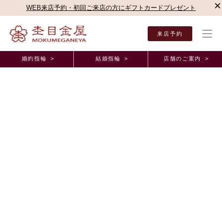
×
WEB来店予約・初回ご来店の方にギフトカードプレゼント
来店予約
婚約指輪 >
結婚指輪 >
店舗のご案内 >
結婚指輪・婚約指輪TOP
店舗のご案内（直営店）
京都店
京都店ブログ
相談にの
オーダーメイド事例
相談にのっていただき、満足のいく指輪が完
成！！ 京都府 M.K様 H.U様
2026年3月11日 11:00