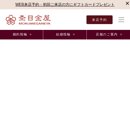
×
WEB来店予約・初回ご来店の方にギフトカードプレゼント
来店予約
婚約指輪 >
結婚指輪 >
店舗のご案内 >
結婚指輪・婚約指輪TOP
店舗のご案内（直営店）
京都店
京都店ブログ
杢目金屋
オーダーメイド事例
杢目金屋さんを選んで本当に良かったです。 京都
府Y.I様 (お渡し担当：大城)
2025年10月11日 11:00