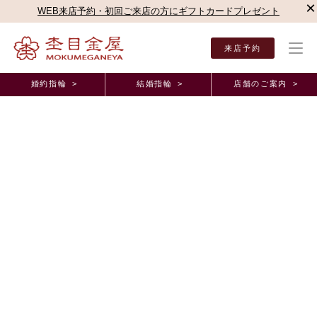
×
WEB来店予約・初回ご来店の方にギフトカードプレゼント
来店予約
婚約指輪 >
結婚指輪 >
店舗のご案内 >
結婚指輪・婚約指輪TOP
店舗のご案内（直営店）
京都店
京都店ブログ
さくらダイ
オーダーメイド事例
さくらダイヤモンドにひかれて来店しました。 滋
賀県 M.K様 Y.K様 (お渡し担当：石井)
2024年5月26日 11:00