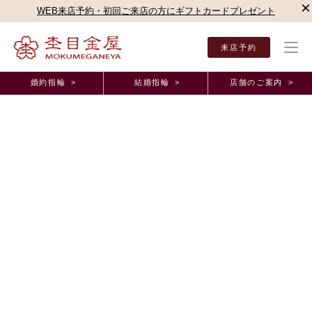
×
WEB来店予約・初回ご来店の方にギフトカードプレゼント
来店予約
婚約指輪 >
結婚指輪 >
店舗のご案内 >
結婚指輪・婚約指輪TOP
お客様の声
オーダーメイド事例
名古屋栄店（直営店）オー
名古屋栄店（直営店）オーダーメイド事例
優しく暖かさを感じる杢目金屋のデザインに好印象
を持ち、お願いしました。 愛知県 S.S様
2026年2月18日 11:00