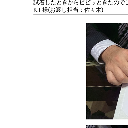
試着したときからビビッときたので
K.F様(お渡し担当：佐々木)