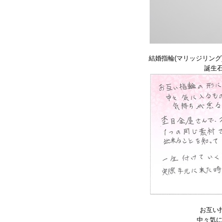
結婚指輪(マリッジリング
誕生
お互い
中々気