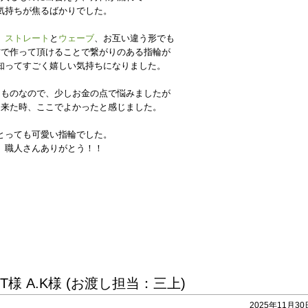
気持ちが焦るばかりでした。
、
ストレート
と
ウェーブ
、お互い違う形でも
材で作って頂けることで繋がりのある指輪が
知ってすごく嬉しい気持ちになりました。
くものなので、少しお金の点で悩みましたが
に来た時、ここでよかったと感じました。
とっても可愛い指輪でした。
職人さんありがとう！！
様 A.K様 (お渡し担当：三上)
2025年11月30日