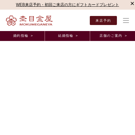
×
WEB来店予約・初回ご来店の方にギフトカードプレゼント
来店予約
婚約指輪 >
結婚指輪 >
店舗のご案内 >
結婚指輪・婚約指輪TOP
店舗のご案内（直営店）
銀座本店
銀座本店ブログ
誰と
オーダーメイド事例
誰ともかぶらない世界に１つだけのデザインなので
杢目金屋を選びました！ 神奈川県 I.S様 Y.I様
2026年1月15日 11:00