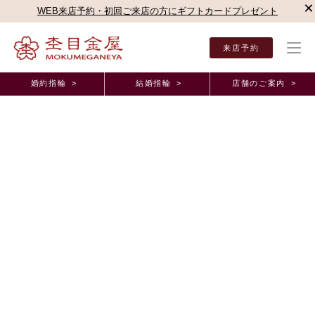
×
WEB来店予約・初回ご来店の方にギフトカードプレゼント
来店予約
婚約指輪 >
結婚指輪 >
店舗のご案内 >
結婚指輪・婚約指輪TOP
お客様の声
オーダーメイド事例
婚約指輪【凛桜】オーダー
婚約指輪【凛桜】オーダーメイド事例
ありがとうございます。 千葉県 T.S様（お渡し担
当：岩瀬）
2021年12月10日 11:00