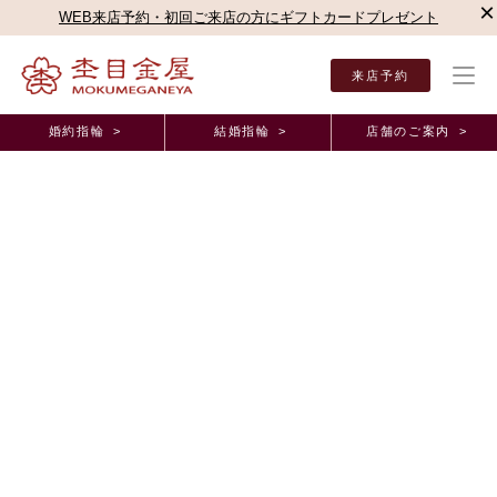
×
WEB来店予約・初回ご来店の方にギフトカードプレゼント
来店予約
婚約指輪 >
結婚指輪 >
店舗のご案内 >
結婚指輪・婚約指輪TOP
お客様の声
オーダーメイド事例
新宿本店（直営店）オーダ
新宿本店（直営店）オーダーメイド事例
結婚ゆびわらしいかわいいかわいいシルバーリング
♡♡ 東京都 K.S様 N.S様
2026年3月25日 11:00