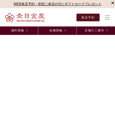
×
WEB来店予約・初回ご来店の方にギフトカードプレゼント
来店予約
婚約指輪 >
結婚指輪 >
店舗のご案内 >
結婚指輪・婚約指輪TOP
お客様の声
オーダーメイド事例
新宿本店（直営店）オーダ
新宿本店（直営店）オーダーメイド事例
この指輪とペンダントが私たちだけでなく、お互い
の家族をつなぐ存在になってくれると嬉しいで
す。 東京都 G.A様 S.A様
2026年4月30日 11:00