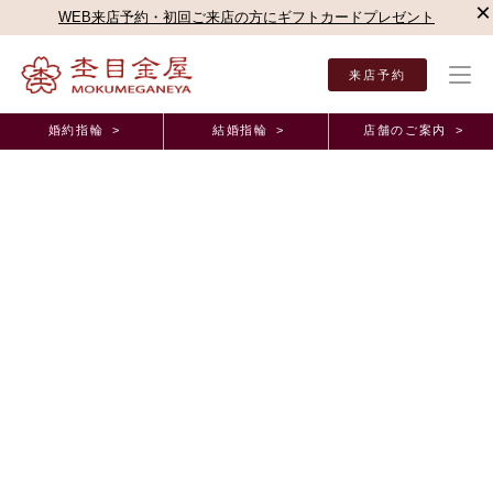
×
WEB来店予約・初回ご来店の方にギフトカードプレゼント
来店予約
婚約指輪 >
結婚指輪 >
店舗のご案内 >
結婚指輪・婚約指輪TOP
お客様の声
オーダーメイド事例
千葉店（直営店）オーダー
千葉店（直営店）オーダーメイド事例
木目の指輪がほしく、何店舗か見ましたが"杢目金
屋"が一番かわいく店員の方々の対応もすばらしく、
セレモニー等で楽しむことが出来た｜結婚指輪・千
葉店（千葉県 D様&S様）
2026年6月18日 11:00