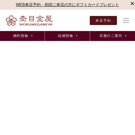
×
WEB来店予約・初回ご来店の方にギフトカードプレゼント
来店予約
婚約指輪 >
結婚指輪 >
店舗のご案内 >
結婚指輪・婚約指輪TOP
店舗のご案内（直営店）
銀座本店
銀座本店ブログ
わか
オーダーメイド事例
わかちあうセレモニーを行い、絆が深まりました
東京都 Y.W様 Y.I様
2026年4月30日 11:00