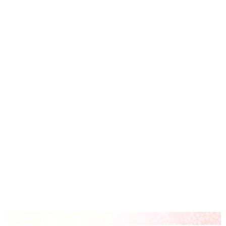
結婚指輪(マリッジリング)の木目金素材：プラチナ×ピンクゴールド×シル
バー
誕生石・宝石(右)：クリアダイヤモンド(全て)