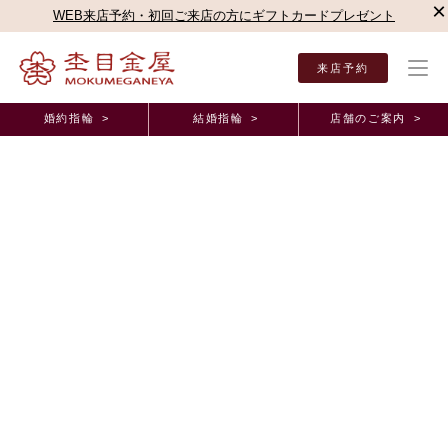
×
WEB来店予約・初回ご来店の方にギフトカードプレゼント
来店予約
婚約指輪 >
結婚指輪 >
店舗のご案内 >
結婚指輪・婚約指輪TOP
店舗のご案内（直営店）
千葉店
千葉店ブログ
要望通り
オーダーメイド事例
要望通りの素敵なリングを仕上げていただきまし
た。 千葉県 G.S様 Y.K様
2026年4月30日 11:00