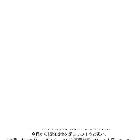
婚約指輪(エンゲージリング)の木目金素材：ピンクゴールド×シルバー
誕生石・宝石：さくらダイヤモンド
正直、その日に購入を考えていませんでした。
今日から婚約指輪を探してみようと思い、