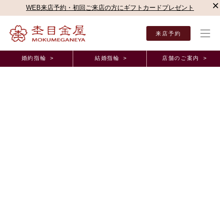
×
WEB来店予約・初回ご来店の方にギフトカードプレゼント
来店予約
婚約指輪 >
結婚指輪 >
店舗のご案内 >
結婚指輪・婚約指輪TOP
店舗のご案内（直営店）
梅田本店
梅田本店ブログ
さく
オーダーメイド事例
さくらダイヤモンドを見たら、似合うと思い気付い
たら購入手続きしてました！ 大阪府 R.M様
2026年2月27日 11:00