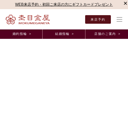
×
WEB来店予約・初回ご来店の方にギフトカードプレゼント
来店予約
婚約指輪 >
結婚指輪 >
店舗のご案内 >
結婚指輪・婚約指輪TOP
店舗のご案内（直営店）
名古屋駅前店
名古屋駅前店ブログ
オーダーメイド事例
ただ指輪を選ぶだけでない特別な経験ができまし
た。 愛知県 K.K様 M.M様
2026年2月 6日 11:00