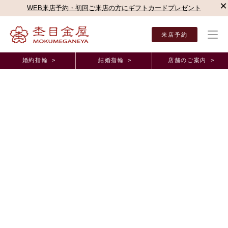
×
WEB来店予約・初回ご来店の方にギフトカードプレゼント
来店予約
婚約指輪 >
結婚指輪 >
店舗のご案内 >
結婚指輪・婚約指輪TOP
店舗のご案内（直営店）
静岡本店
静岡本店ブログ
木箱
オーダーメイド事例
木箱を開けた瞬間に、思わず「おぉ！」と声が出て
しまうくらい美しいデザインでした。 静岡県
W.S様 M.O様
2026年1月14日 11:00