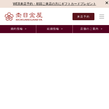
×
WEB来店予約・初回ご来店の方にギフトカードプレゼント
来店予約
婚約指輪 >
結婚指輪 >
店舗のご案内 >
結婚指輪・婚約指輪TOP
店舗のご案内（直営店）
千葉店
千葉店ブログ
完成品は
オーダーメイド事例
完成品は本当に素晴らしくてうっとりしました。
千葉県 G.S様
2026年1月 8日 11:00