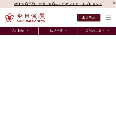
×
WEB来店予約・初回ご来店の方にギフトカードプレゼント
来店予約
婚約指輪 >
結婚指輪 >
店舗のご案内 >
結婚指輪・婚約指輪TOP
店舗のご案内（直営店）
千葉店
千葉店ブログ
お相手に
オーダーメイド事例
お相手に渡すのがとても楽しみです！千葉県 R.Y
様 （お渡し担当：伯部）
2025年11月 1日 11:00